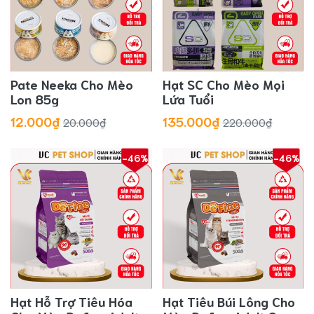
Pate Neeka Cho Mèo
Hạt SC Cho Mèo Mọi
Lon 85g
Lứa Tuổi
12.000₫
135.000₫
20.000₫
220.000₫
-46%
-46%
Hạt Hỗ Trợ Tiêu Hóa
Hạt Tiêu Búi Lông Cho