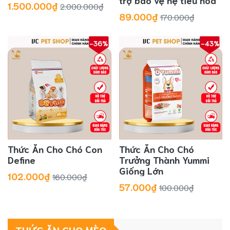
trợ bảo vệ hệ tiêu hóa
1.500.000₫
2.000.000₫
89.000₫
170.000₫
-36%
-43%
Thức Ăn Cho Chó Con
Thức Ăn Cho Chó
Define
Trưởng Thành Yummi
Giống Lớn
102.000₫
160.000₫
57.000₫
100.000₫
THỨC ĂN CHO MÈO