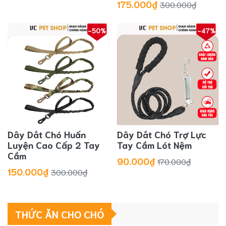
175.000₫
300.000₫
-50%
-47%
Dây Dắt Chó Huấn
Dây Dắt Chó Trợ Lực
Luyện Cao Cấp 2 Tay
Tay Cầm Lót Nệm
Cầm
90.000₫
170.000₫
150.000₫
300.000₫
THỨC ĂN CHO CHÓ