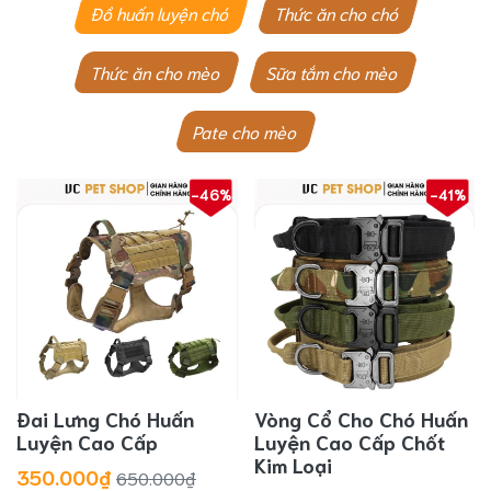
Đồ huấn luyện chó
Thức ăn cho chó
Thức ăn cho mèo
Sữa tắm cho mèo
Pate cho mèo
-46%
-41%
Đai Lưng Chó Huấn
Vòng Cổ Cho Chó Huấn
Luyện Cao Cấp
Luyện Cao Cấp Chốt
Kim Loại
350.000₫
650.000₫