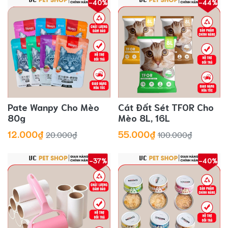
-40%
-44%
Pate Wanpy Cho Mèo
Cát Đất Sét TFOR Cho
80g
Mèo 8L, 16L
12.000₫
55.000₫
20.000₫
100.000₫
-37%
-40%