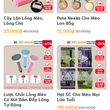
Cây Lăn Lông Mèo,
Pate Neeka Cho Mèo
Lông Chó
Lon 85g
25.000₫
12.000₫
40.000₫
20.000₫
-40%
-38%
Lược Chải Lông Mèo
Hạt SC Cho Mèo Mọi
Có Nút Bấm Đẩy Lông
Lứa Tuổi
Tự Động
135.000₫
220.000₫