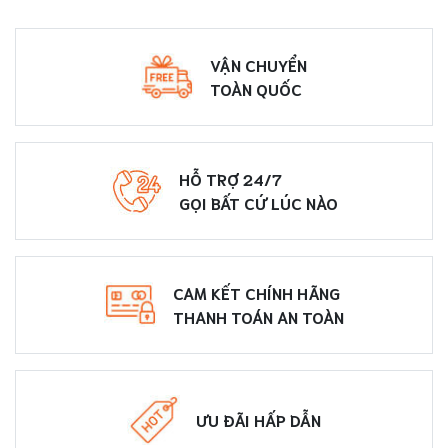
VẬN CHUYỂN
TOÀN QUỐC
HỖ TRỢ 24/7
GỌI BẤT CỨ LÚC NÀO
CAM KẾT CHÍNH HÃNG
THANH TOÁN AN TOÀN
ƯU ĐÃI HẤP DẪN