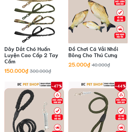
Dây Dắt Chó Huấn
Đồ Chơi Cá Vải Nhồi
Luyện Cao Cấp 2 Tay
Bông Cho Thú Cưng
Cầm
25.000₫
40.000₫
150.000₫
300.000₫
-47%
-44%