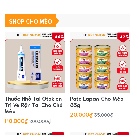
SHOP CHO MÈO
-44%
-42%
Thuốc Nhỏ Tai Otoklen
Pate Lapaw Cho Mèo
Trị Ve Rận Tai Cho Chó
85g
Mèo
20.000₫
35.000₫
110.000₫
200.000₫