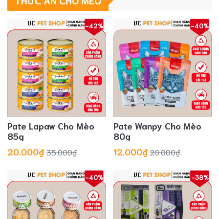
-42%
-40%
Pate Lapaw Cho Mèo
Pate Wanpy Cho Mèo
85g
80g
20.000₫
12.000₫
35.000₫
20.000₫
-40%
-38%