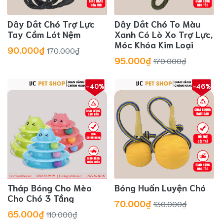
Dây Dắt Chó Trợ Lực
Dây Dắt Chó To Màu
Tay Cầm Lót Nệm
Xanh Có Lò Xo Trợ Lực,
Móc Khóa Kim Loại
90.000₫
170.000₫
95.000₫
170.000₫
-40%
-46%
Tháp Bóng Cho Mèo
Bóng Huấn Luyện Chó
Cho Chó 3 Tầng
70.000₫
130.000₫
65.000₫
110.000₫