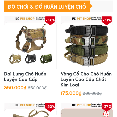
ĐỒ CHƠI & ĐỒ HUẤN LUYỆN CHÓ
-46%
-41%
Đai Lưng Chó Huấn
Vòng Cổ Cho Chó Huấn
Luyện Cao Cấp
Luyện Cao Cấp Chốt
Kim Loại
350.000₫
650.000₫
175.000₫
300.000₫
-50%
-37%