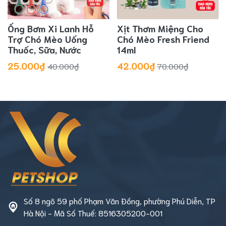
Ống Bơm Xi Lanh Hỗ
Xịt Thơm Miệng Cho
Trợ Chó Mèo Uống
Chó Mèo Fresh Friend
Thuốc, Sữa, Nước
14ml
25.000₫
42.000₫
40.000₫
70.000₫
Số 8 ngõ 59 phố Phạm Văn Đồng, phường Phú Diễn, TP
Hà Nội - Mã Số Thuế: 8516305200-001