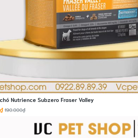
chó Nutrience Subzero Fraser Valley
0₫
190.000₫