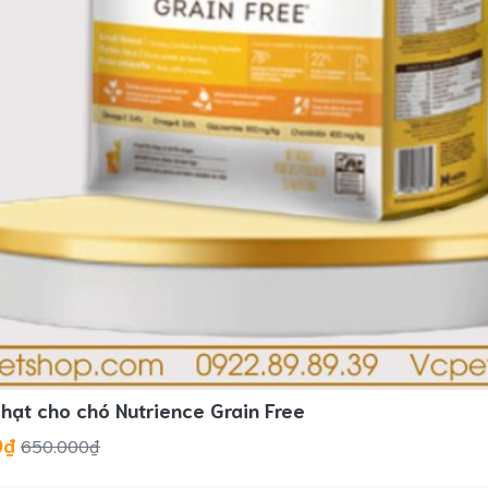
hạt cho chó Nutrience Grain Free
0₫
650.000₫