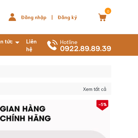
0
Đăng nhập
|
Đăng ký
in tức
Liên
Hotline
0922.89.89.39
hệ
Xem tất cả
-5%