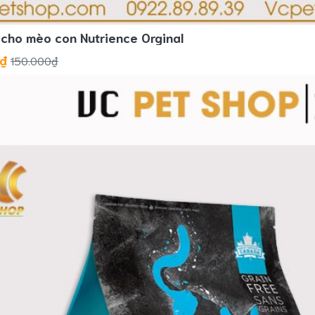
cho mèo con Nutrience Orginal
0₫
150.000₫