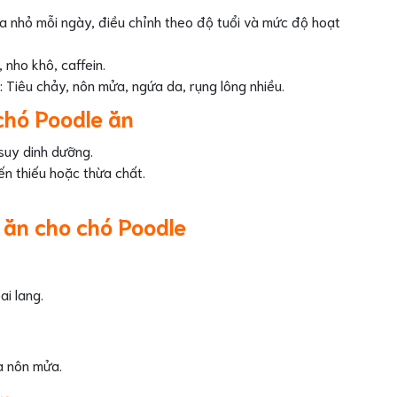
ữa nhỏ mỗi ngày, điều chỉnh theo độ tuổi và mức độ hoạt
 nho khô, caffein.
 Tiêu chảy, nôn mửa, ngứa da, rụng lông nhiều.
chó Poodle ăn
suy dinh dưỡng.
n thiếu hoặc thừa chất.
 ăn cho chó Poodle
ai lang.
à nôn mửa.