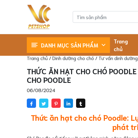
Trang
DANH MỤC SẢN PHẨM
chủ
Shop Cho Mèo
Shop Cho Chó
Trang chủ
/
Dinh dưỡng cho chó
/
Tư vấn dinh dưỡng
THỨC ĂN HẠT CHO CHÓ POODLE 
CHO POODLE
06/08/2024
Thức ăn hạt cho chó Poodle: L
phát tr
Chó Poodle nổi tiếng với sự thông minh, năng động 