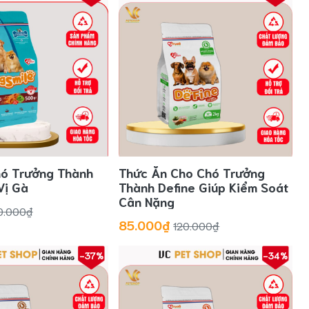
hó Trưởng Thành
Thức Ăn Cho Chó Trưởng
Vị Gà
Thành Define Giúp Kiểm Soát
Cân Nặng
0.000₫
85.000₫
120.000₫
-37%
-34%