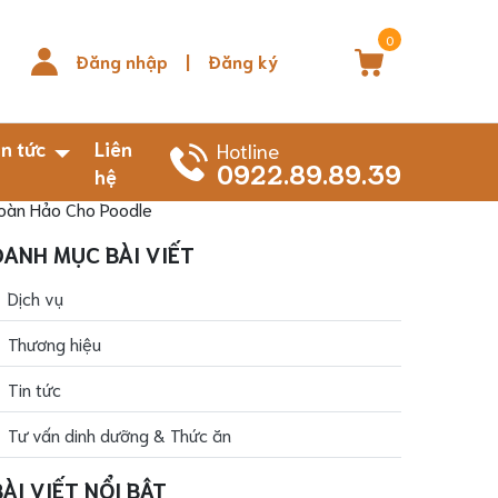
0
Đăng nhập
|
Đăng ký
in tức
Liên
Hotline
0922.89.89.39
hệ
Hoàn Hảo Cho Poodle
DANH MỤC BÀI VIẾT
Dịch vụ
Thương hiệu
Tin tức
Tư vấn dinh dưỡng & Thức ăn
BÀI VIẾT NỔI BẬT