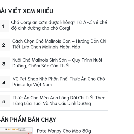
BÀI VIẾT XEM NHIỀU
Chó Corgi ăn cơm được không? Từ A-Z về chế
1
độ dinh dưỡng cho chó Corgi
Cách Chọn Chó Malinois Con – Hướng Dẫn Chi
2
Tiết Lựa Chọn Malinois Hoàn Hảo
Nuôi Chó Malinois Sinh Sản – Quy Trình Nuôi
3
Dưỡng, Chăm Sóc Cần Thiết
VC Pet Shop Nhà Phân Phối Thức Ăn Cho Chó
4
Prince tại Việt Nam
Thức Ăn Cho Mèo Anh Lông Dài Chi Tiết Theo
5
Từng Lứa Tuổi Và Nhu Cầu Dinh Dưỡng
SẢN PHẨM BÁN CHẠY
Pate Wanpy Cho Mèo 80g