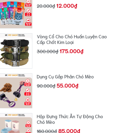
12.000₫
20.000₫
Vòng Cổ Cho Chó Huấn Luyện Cao
Cấp Chốt Kim Loại
175.000₫
300.000₫
Dụng Cụ Gắp Phân Chó Mèo
55.000₫
90.000₫
Hộp Đựng Thức Ăn Tự Động Cho
Chó Mèo
85.000₫
160.000₫