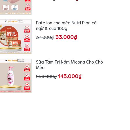
Pate lon cho mèo Nutri Plan cá
ngừ & cua 160g
33.000₫
37.000₫
Sữa Tắm Trị Nấm Micona Cho Chó
Mèo
145.000₫
250.000₫