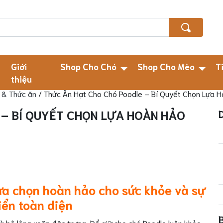
Giới
Shop Cho Chó
Shop Cho Mèo
T
thiệu
 & Thức ăn
/ Thức Ăn Hạt Cho Chó Poodle – Bí Quyết Chọn Lựa 
– BÍ QUYẾT CHỌN LỰA HOÀN HẢO
ựa chọn hoàn hảo cho sức khỏe và sự
iển toàn diện
và bộ lông xoăn đặc trưng. Để giữ cho chó Poodle luôn khỏe