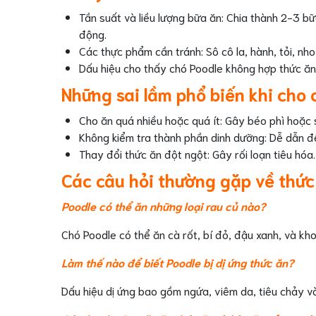
Tần suất và liều lượng bữa ăn: Chia thành 2-3 b
động.
Các thực phẩm cần tránh: Sô cô la, hành, tỏi, nho,
Dấu hiệu cho thấy chó Poodle không hợp thức ăn:
Những sai lầm phổ biến khi cho 
Cho ăn quá nhiều hoặc quá ít: Gây béo phì hoặc 
Không kiểm tra thành phần dinh dưỡng: Dễ dẫn đế
Thay đổi thức ăn đột ngột: Gây rối loạn tiêu hóa.
Các câu hỏi thường gặp về thức
Poodle có thể ăn những loại rau củ nào?
Chó Poodle có thể ăn cà rốt, bí đỏ, đậu xanh, và kho
Làm thế nào để biết Poodle bị dị ứng thức ăn?
Dấu hiệu dị ứng bao gồm ngứa, viêm da, tiêu chảy v