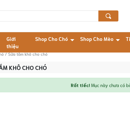
Giới
Shop Cho Chó
Shop Cho Mèo
T
thiệu
hó
/ Sữa tắm khô cho chó
ẮM KHÔ CHO CHÓ
Rất tiếc!
Mục này chưa có bài