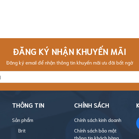
ĐĂNG KÝ NHẬN KHUYẾN MÃI
Đăng ký email để nhận thông tin khuyến mãi ưu đãi bất ngờ
THÔNG TIN
CHÍNH SÁCH
Sản phẩm
Chính sách kinh doanh
Brit
Chính sách bảo mật
thông tin khách hàng