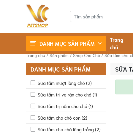
Trang
DANH MỤC SẢN PHẨM
chủ
Shop Cho Mèo
Shop Cho Chó
Trang chủ
/
Sản phẩm
/
Shop Cho Chó
/
Sữa tắm cho c
DANH MỤC SẢN PHẨM
SỮA T
Sữa tắm mượt lông chó
(2)
Sữa tắm trị ve rận cho chó
(1)
Sữa tắm trị nấm cho chó
(1)
Sữa tắm cho chó con
(2)
Sữa tắm cho chó lông trắng
(2)