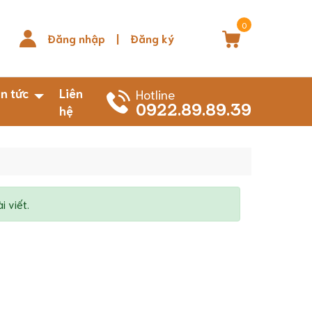
0
Đăng nhập
|
Đăng ký
in tức
Liên
Hotline
0922.89.89.39
hệ
 viết.