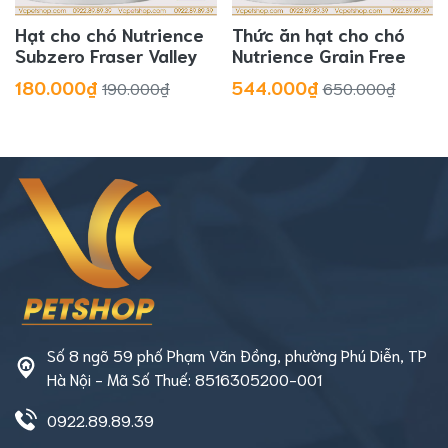
Hạt cho chó Nutrience
Thức ăn hạt cho chó
Subzero Fraser Valley
Nutrience Grain Free
180.000₫
544.000₫
190.000₫
650.000₫
Số 8 ngõ 59 phố Phạm Văn Đồng, phường Phú Diễn, TP
Hà Nội - Mã Số Thuế: 8516305200-001
0922.89.89.39