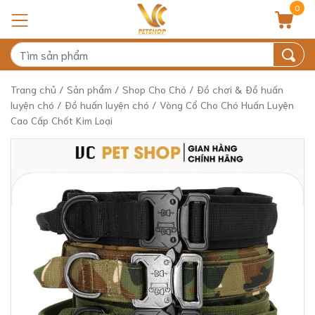
0
Trang chủ
/
Sản phẩm
/
Shop Cho Chó
/
Đồ chơi & Đồ huấn
luyện chó
/
Đồ huấn luyện chó
/ Vòng Cổ Cho Chó Huấn Luyện
Cao Cấp Chốt Kim Loại