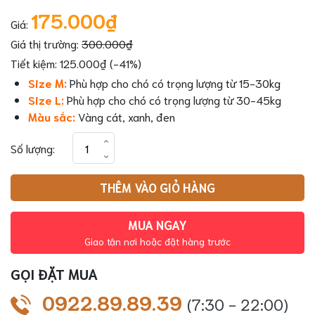
175.000₫
Giá:
Giá thị trường:
300.000₫
Tiết kiệm: 125.000₫ (-41%)
Size M:
Phù hợp cho chó có trọng lượng từ 15-30kg
Size L:
Phù hợp cho chó có trọng lượng từ 30-45kg
Màu sắc:
Vàng cát, xanh, đen
Vòng
Số lượng:
Cổ
Cho
THÊM VÀO GIỎ HÀNG
Chó
Huấn
Luyện
MUA NGAY
Cao
Giao tận nơi hoặc đặt hàng trước
Cấp
GỌI ĐẶT MUA
Chốt
Kim
0922.89.89.39
(7:30 - 22:00)
Loại