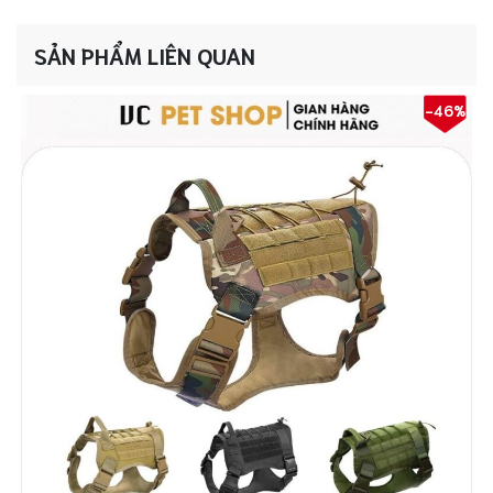
số
lượng
SẢN PHẨM LIÊN QUAN
-46%