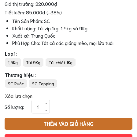
Giá thị trường:
220.000₫
Tiết kiệm: 85.000₫ (-38%)
Tên Sản Phẩm: SC
Khối Lượng: Túi zip 1kg, 1,5kg và 9Kg
Xuất xứ: Trung Quốc
Phù Hợp Cho: Tất cả các giống mèo, mọi lứa tuổi
Loại
:
1,5Kg
Túi 9Kg
Túi chiết 1Kg
Thương hiệu
:
SC Ruốc
SC Topping
Xóa lựa chọn
Hạt
Số lượng:
SC
Cho
THÊM VÀO GIỎ HÀNG
Mèo
Mọi