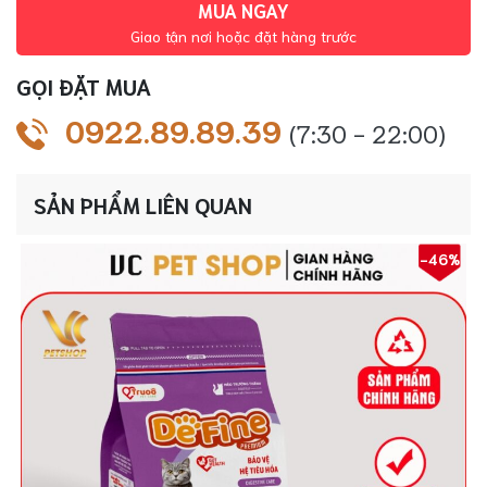
Lứa
MUA NGAY
Tuổi
Giao tận nơi hoặc đặt hàng trước
số
GỌI ĐẶT MUA
lượng
0922.89.89.39
(7:30 - 22:00)
SẢN PHẨM LIÊN QUAN
-46%