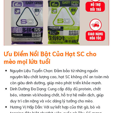
Ưu Điểm Nổi Bật Của Hạt SC cho
mèo mọi lứa tuổi
Nguyên Liệu Tuyển Chọn: Đảm bảo từ những nguồn
nguyên liệu chất lượng cao, hạt SC không chỉ an toàn mà
còn giàu dinh dưỡng, giúp mèo phát triển khỏe mạnh.
Dinh Dưỡng Đa Dạng: Cung cấp đầy đủ protein, chất
béo, vitamin và khoáng chất, hỗ trợ hệ miễn dịch, giúp
duy trì cân nặng và vóc dáng lý tưởng cho mèo.
Hương Vị Hấp Dẫn: Với sự kết hợp của thịt gà, bò và
topping đặc biệt như thịt viên, ruốc gà Tây, SC mang