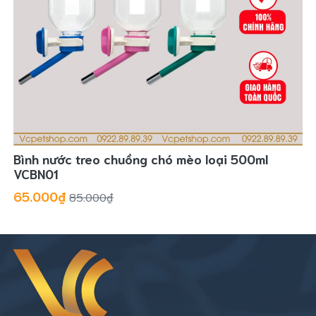
Bình nước treo chuồng chó mèo loại 500ml
VCBN01
65.000₫
85.000₫