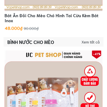
Bát Ăn Đôi Cho Mèo Chó Hình Tai Cừu Kèm Bát
Inox
48.000₫
90.000₫
BÌNH NƯỚC CHO MÈO
Xem tất cả
-41%