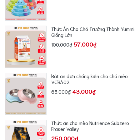
Thức Ăn Cho Chó Trưởng Thành Yummi
Giống Lớn
57.000₫
100.000₫
Bát ăn đơn chống kiến cho chó mèo
VCBA02
43.000₫
65.000₫
Thức ăn cho mèo Nutrience Subzero
Fraser Valley
250.000₫