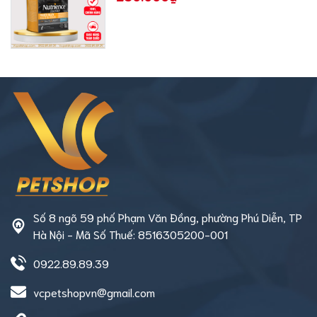
Số 8 ngõ 59 phố Phạm Văn Đồng, phường Phú Diễn, TP
Hà Nội - Mã Số Thuế: 8516305200-001
0922.89.89.39
vcpetshopvn@gmail.com