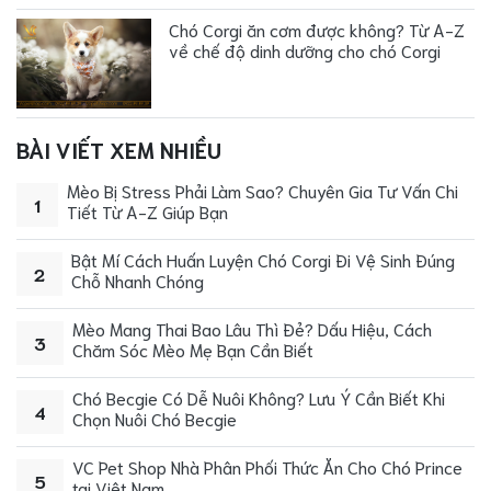
Chó Corgi ăn cơm được không? Từ A-Z
về chế độ dinh dưỡng cho chó Corgi
BÀI VIẾT XEM NHIỀU
Mèo Bị Stress Phải Làm Sao? Chuyên Gia Tư Vấn Chi
1
Tiết Từ A-Z Giúp Bạn
Bật Mí Cách Huấn Luyện Chó Corgi Đi Vệ Sinh Đúng
2
Chỗ Nhanh Chóng
Mèo Mang Thai Bao Lâu Thì Đẻ? Dấu Hiệu, Cách
3
Chăm Sóc Mèo Mẹ Bạn Cần Biết
Chó Becgie Có Dễ Nuôi Không? Lưu Ý Cần Biết Khi
4
Chọn Nuôi Chó Becgie
VC Pet Shop Nhà Phân Phối Thức Ăn Cho Chó Prince
5
tại Việt Nam