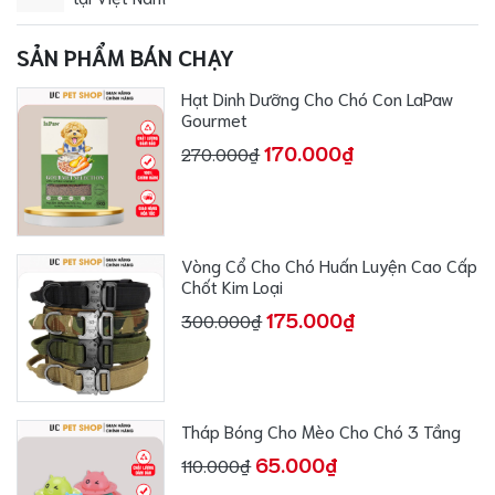
SẢN PHẨM BÁN CHẠY
Hạt Dinh Dưỡng Cho Chó Con LaPaw
Gourmet
170.000₫
270.000₫
Vòng Cổ Cho Chó Huấn Luyện Cao Cấp
Chốt Kim Loại
175.000₫
300.000₫
Tháp Bóng Cho Mèo Cho Chó 3 Tầng
65.000₫
110.000₫