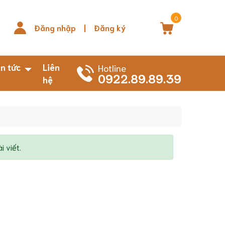
0
Đăng nhập
|
Đăng ký
in tức
Liên
Hotline
0922.89.89.39
hệ
 viết.