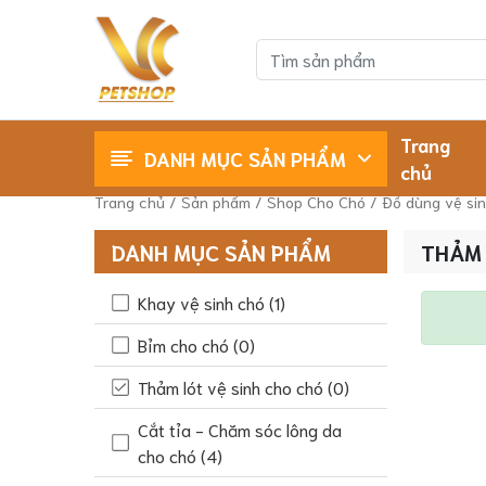
Trang
DANH MỤC SẢN PHẨM
chủ
Shop Cho Mèo
Shop Cho Chó
Trang chủ
/
Sản phẩm
/
Shop Cho Chó
/
Đồ dùng vệ si
DANH MỤC SẢN PHẨM
THẢM 
Khay vệ sinh chó
(1)
Bỉm cho chó
(0)
Thảm lót vệ sinh cho chó
(0)
Cắt tỉa - Chăm sóc lông da
cho chó
(4)