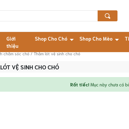
Giới
Shop Cho Chó
Shop Cho Mèo
T
thiệu
nh chăm sóc chó
/ Thảm lót vệ sinh cho chó
LÓT VỆ SINH CHO CHÓ
Rất tiếc!
Mục này chưa có bài