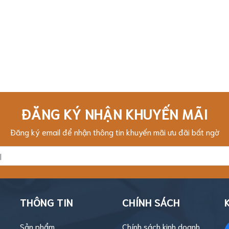
ĐĂNG KÝ NHẬN KHUYẾN MÃI
Đăng ký email để nhận thông tin khuyến mãi ưu đãi bất ngờ
THÔNG TIN
CHÍNH SÁCH
Sản phẩm
Chính sách kinh doanh