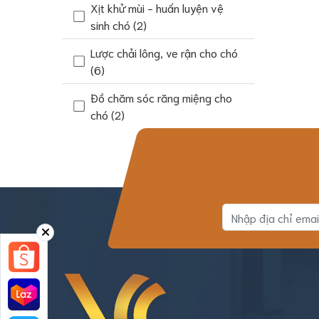
Xịt khử mùi - huấn luyện vệ
sinh chó
(2)
Lược chải lông, ve rận cho chó
(6)
Đồ chăm sóc răng miệng cho
chó
(2)