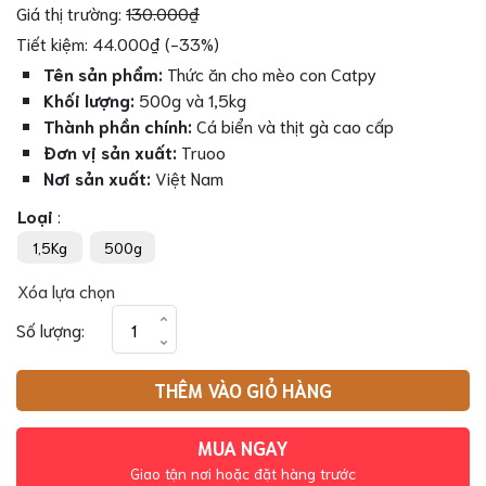
Giá thị trường:
130.000₫
Tiết kiệm: 44.000₫ (-33%)
Tên sản phẩm:
Thức ăn cho mèo con Catpy
Khối lượng:
500g và 1,5kg
Thành phần chính:
Cá biển và thịt gà cao cấp
Đơn vị sản xuất:
Truoo
Nơi sản xuất:
Việt Nam
Loại
:
1,5Kg
500g
Xóa lựa chọn
Thức
Số lượng:
Ăn
Cho
THÊM VÀO GIỎ HÀNG
Mèo
Con
Catpy
MUA NGAY
số
Giao tận nơi hoặc đặt hàng trước