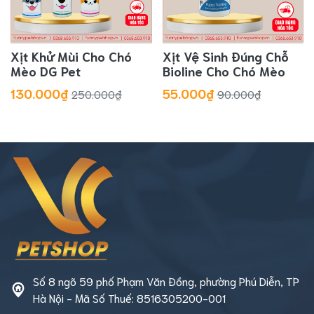
Xịt Khử Mùi Cho Chó
Xịt Vệ Sinh Đúng Chỗ
Mèo DG Pet
Bioline Cho Chó Mèo
130.000₫
55.000₫
250.000₫
90.000₫
Số 8 ngõ 59 phố Phạm Văn Đồng, phường Phú Diễn, TP
Hà Nội - Mã Số Thuế: 8516305200-001