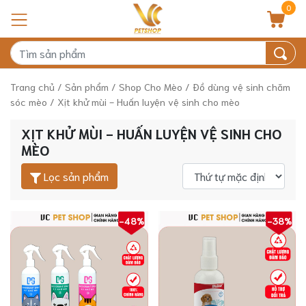
0
Trang chủ
/
Sản phẩm
/
Shop Cho Mèo
/
Đồ dùng vệ sinh chăm
sóc mèo
/ Xịt khử mùi - Huấn luyện vệ sinh cho mèo
XỊT KHỬ MÙI - HUẤN LUYỆN VỆ SINH CHO
MÈO
Lọc sản phẩm
-48%
-38%