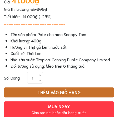
Giá:
Giá thị trường:
55.000₫
Tiết kiệm: 14.000₫ (-25%)
==========================
Tên sản phẩm: Pate cho mèo Snappy Tom
Khối lượng: 400g
Hương vị: Thịt gà kèm nước sốt
Xuất xứ: Thái Lan
Nhà sản xuất: Tropical Canning Public Company Limited.
Đối tượng sử dụng: Mèo trên 6 tháng tuổi
Pate
Số lượng:
Snappy
Tom
THÊM VÀO GIỎ HÀNG
400g
cho
mèo
MUA NGAY
vị
Giao tận nơi hoặc đặt hàng trước