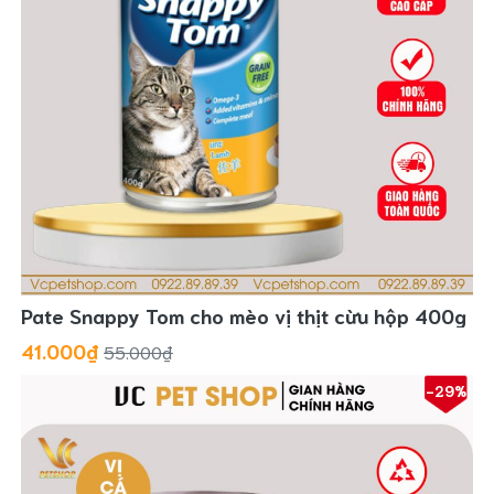
Pate Snappy Tom cho mèo vị thịt cừu hộp 400g
41.000₫
55.000₫
-29%