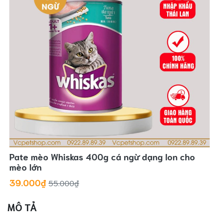
Pate mèo Whiskas 400g cá ngừ dạng lon cho
mèo lớn
39.000₫
55.000₫
MÔ TẢ