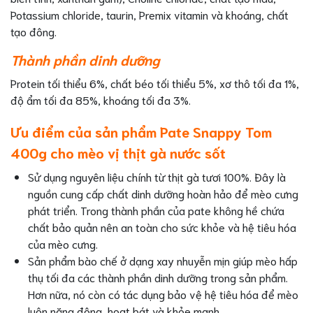
Potassium chloride, taurin, Premix vitamin và khoáng, chất
tạo đông.
Thành phần dinh dưỡng
Protein tối thiểu 6%, chất béo tối thiểu 5%, xơ thô tối đa 1%,
độ ẩm tối đa 85%, khoáng tối đa 3%.
Ưu điểm của sản phẩm Pate Snappy Tom
400g cho mèo vị thịt gà nước sốt
Sử dụng nguyên liệu chính từ thịt gà tươi 100%. Đây là
nguồn cung cấp chất dinh dưỡng hoàn hảo để mèo cưng
phát triển. Trong thành phần của pate không hề chứa
chất bảo quản nên an toàn cho sức khỏe và hệ tiêu hóa
của mèo cưng.
Sản phẩm bào chế ở dạng xay nhuyễn mịn giúp mèo hấp
thụ tối đa các thành phần dinh dưỡng trong sản phẩm.
Hơn nữa, nó còn có tác dụng bảo vệ hệ tiêu hóa để mèo
luôn năng động, hoạt bát và khỏe mạnh.