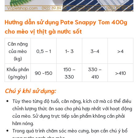
Hướng dẫn sử dụng Pate Snappy Tom 400g
cho mèo vị thịt gà nước sốt
Cân nặng
của mèo
0,5 – 1
1- 3
3-4
>4
(kg)
Khẩu phần
150 –
330 –
90 -150
>410
(g/ngày)
330
410
Chú ý khi sử dụng:
Tùy theo từng độ tuổi, cân nặng, kích cỡ mà có thể điều
chỉnh lượng thức ăn sao cho phù hợp nhất với hoạt động
của mèo. Sử dụng trực tiếp sản phẩm không cần phải
hâm nóng.
Trong quá trình chăm sóc mèo cưng, bạn cần chú ý bổ
sung nước sạch cho mèo.