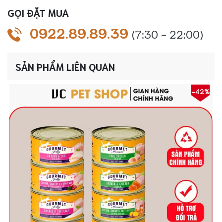
thịt
GỌI ĐẶT MUA
gà
nước
0922.89.89.39
(7:30 - 22:00)
sốt
số
lượng
SẢN PHẨM LIÊN QUAN
-42%