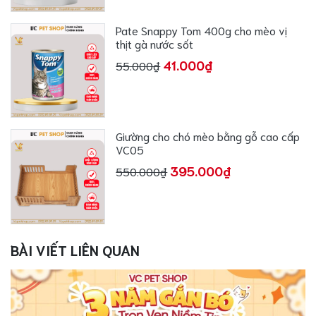
Pate Snappy Tom 400g cho mèo vị
thịt gà nước sốt
41.000₫
55.000₫
Giường cho chó mèo bằng gỗ cao cấp
VC05
395.000₫
550.000₫
BÀI VIẾT LIÊN QUAN