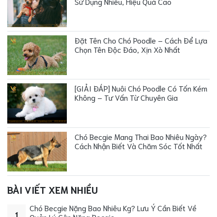
Sử Dụng Nhiều, Hiệu Quả Cao
Đặt Tên Cho Chó Poodle – Cách Để Lựa
Chọn Tên Độc Đáo, Xịn Xò Nhất
[GIẢI ĐÁP] Nuôi Chó Poodle Có Tốn Kém
Không – Tư Vấn Từ Chuyên Gia
Chó Becgie Mang Thai Bao Nhiêu Ngày?
Cách Nhận Biết Và Chăm Sóc Tốt Nhất
BÀI VIẾT XEM NHIỀU
Chó Becgie Nặng Bao Nhiêu Kg? Lưu Ý Cần Biết Về
1
Quản Lý Cân Nặng Becgie