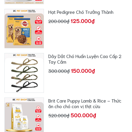
Hạt Pedigree Chó Trưởng Thành
125.000₫
200.000₫
Dây Dắt Chó Huấn Luyện Cao Cấp 2
Tay Cầm
150.000₫
300.000₫
Brit Care Puppy Lamb & Rice – Thức
ăn cho chó con vị thịt cừu
500.000₫
520.000₫