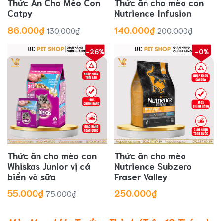
Thức Ăn Cho Mèo Con
Thức ăn cho mèo con
Catpy
Nutrience Infusion
86.000₫
140.000₫
130.000₫
200.000₫
-26%
-0%
Thức ăn cho mèo con
Thức ăn cho mèo
Whiskas Junior vị cá
Nutrience Subzero
biển và sữa
Fraser Valley
55.000₫
250.000₫
75.000₫