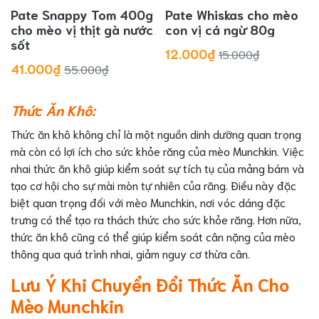
Pate Snappy Tom 400g
Pate Whiskas cho mèo
cho mèo vị thịt gà nước
con vị cá ngừ 80g
sốt
12.000₫
15.000₫
41.000₫
55.000₫
Thức Ăn Khô:
Thức ăn khô không chỉ là một nguồn dinh dưỡng quan trọng
mà còn có lợi ích cho sức khỏe răng của mèo Munchkin. Việc
nhai thức ăn khô giúp kiểm soát sự tích tụ của mảng bám và
tạo cơ hội cho sự mài mòn tự nhiên của răng. Điều này đặc
biệt quan trọng đối với mèo Munchkin, nơi vóc dáng đặc
trưng có thể tạo ra thách thức cho sức khỏe răng. Hơn nữa,
thức ăn khô cũng có thể giúp kiểm soát cân nặng của mèo
thông qua quá trình nhai, giảm nguy cơ thừa cân.
Lưu Ý Khi Chuyển Đổi Thức Ăn Cho
Mèo Munchkin