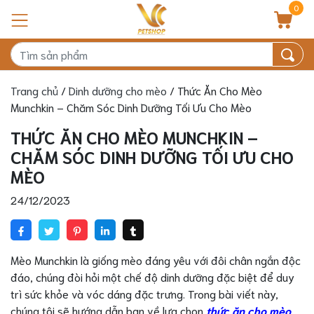
0
Trang chủ
/
Dinh dưỡng cho mèo
/ Thức Ăn Cho Mèo
Munchkin – Chăm Sóc Dinh Dưỡng Tối Ưu Cho Mèo
THỨC ĂN CHO MÈO MUNCHKIN –
CHĂM SÓC DINH DƯỠNG TỐI ƯU CHO
MÈO
24/12/2023
Mèo Munchkin là giống mèo đáng yêu với đôi chân ngắn độc
đáo, chúng đòi hỏi một chế độ dinh dưỡng đặc biệt để duy
trì sức khỏe và vóc dáng đặc trưng. Trong bài viết này,
chúng tôi sẽ hướng dẫn bạn về lựa chọn
thức ăn cho mèo