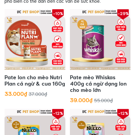
phổ biến có thể dẫn đến các vấn đề sức khỏe.
-10%
-29%
Pate lon cho mèo Nutri
Pate mèo Whiskas
Plan cá ngừ & cua 160g
400g cá ngừ dạng lon
cho mèo lớn
33.000₫
37.000₫
39.000₫
55.000₫
-12%
-12%