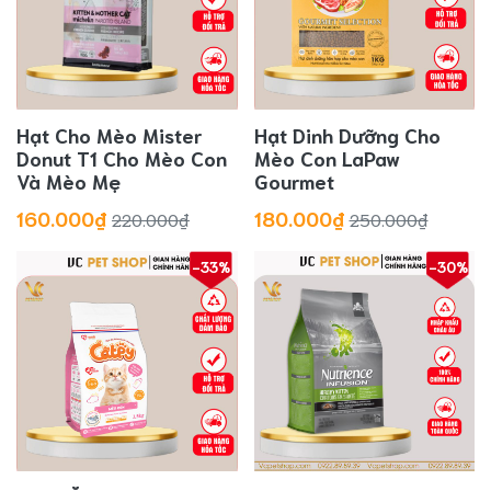
Hạt Cho Mèo Mister
Hạt Dinh Dưỡng Cho
Donut T1 Cho Mèo Con
Mèo Con LaPaw
Và Mèo Mẹ
Gourmet
160.000₫
180.000₫
220.000₫
250.000₫
-33%
-30%