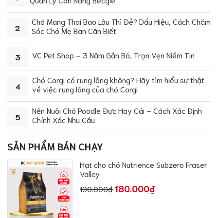
Chó Mang Thai Bao Lâu Thì Đẻ? Dấu Hiệu, Cách Chăm
2
Sóc Chó Mẹ Bạn Cần Biết
VC Pet Shop – 3 Năm Gắn Bó, Trọn Vẹn Niềm Tin
3
Chó Corgi có rụng lông không? Hãy tìm hiểu sự thật
4
về việc rụng lông của chó Corgi
Nên Nuôi Chó Poodle Đực Hay Cái – Cách Xác Định
5
Chính Xác Nhu Cầu
SẢN PHẨM BÁN CHẠY
Hạt cho chó Nutrience Subzero Fraser
Valley
180.000₫
190.000₫