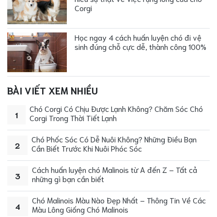
Corgi
Học ngay 4 cách huấn luyện chó đi vệ
sinh đúng chỗ cực dễ, thành công 100%
BÀI VIẾT XEM NHIỀU
Chó Corgi Có Chịu Được Lạnh Không? Chăm Sóc Chó
1
Corgi Trong Thời Tiết Lạnh
Chó Phốc Sóc Có Dễ Nuôi Không? Những Điều Bạn
2
Cần Biết Trước Khi Nuôi Phóc Sóc
Cách huấn luyện chó Malinois từ A đến Z – Tất cả
3
những gì bạn cần biết
Chó Malinois Màu Nào Đẹp Nhất – Thông Tin Về Các
4
Màu Lông Giống Chó Malinois