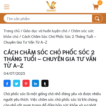
0
Trang chủ
/
Giáo dục và huấn luyện chó
/
Chăm sóc sức
khỏe chó
/ Cách Chăm Sóc Chó Phốc Sóc 2 Tháng Tuổi –
Chuyên Gia Tư Vấn Từ A-Z
CÁCH CHĂM SÓC CHÓ PHỐC SÓC 2
THÁNG TUỔI – CHUYÊN GIA TƯ VẤN
TỪ A-Z
04/07/2023
Chó phốc sóc là một giống chó nhỏ đáng yêu và được nhiều
người yêu thích. Việc chăm sóc chó phốc sóc từ khi chúng
còn nhỏ rất quan trọng để đảm bảo sức khỏe và sự phát