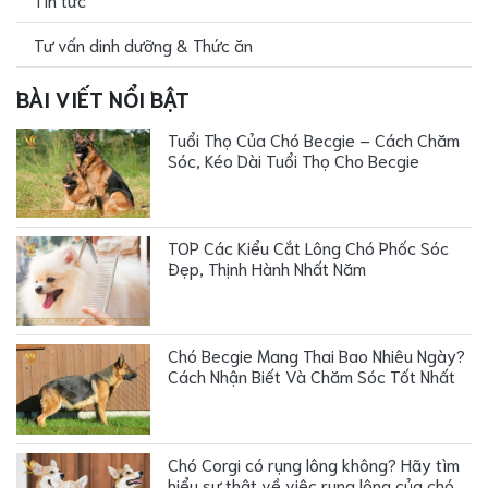
Tư vấn dinh dưỡng & Thức ăn
BÀI VIẾT NỔI BẬT
Tuổi Thọ Của Chó Becgie – Cách Chăm
Sóc, Kéo Dài Tuổi Thọ Cho Becgie
TOP Các Kiểu Cắt Lông Chó Phốc Sóc
Đẹp, Thịnh Hành Nhất Năm
Chó Becgie Mang Thai Bao Nhiêu Ngày?
Cách Nhận Biết Và Chăm Sóc Tốt Nhất
Chó Corgi có rụng lông không? Hãy tìm
hiểu sự thật về việc rụng lông của chó