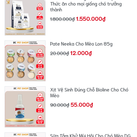
Thức ăn cho mọi giống chó trưởng
thành
1.550.000₫
1.800.000₫
Pate Neeka Cho Mèo Lon 85g
12.000₫
20.000₫
Xịt Vệ Sinh Đúng Chỗ Bioline Cho Chó
Mèo
55.000₫
90.000₫
Sữa Tắm Khử Mùi Hôi Cho Chó Mèo DG