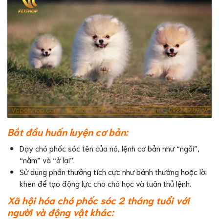
Bắt đầu huấn luyện cơ bản:
Dạy chó phốc sóc tên của nó, lệnh cơ bản như “ngồi”,
“nằm” và “ở lại”.
Sử dụng phần thưởng tích cực như bánh thưởng hoặc lời
khen để tạo động lực cho chó học và tuân thủ lệnh.
Xã hội hóa chó phốc sóc 2 tháng tuổi với
người và động vật khác: