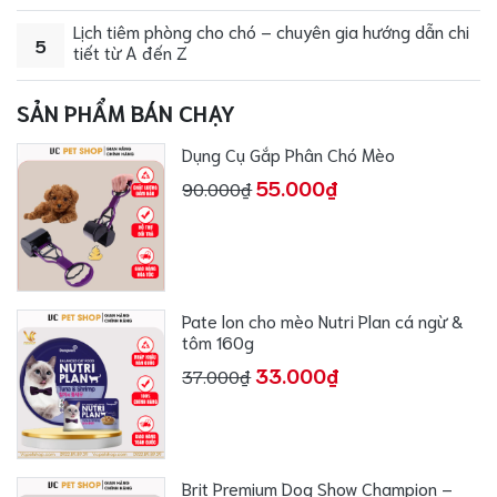
Lịch tiêm phòng cho chó – chuyên gia hướng dẫn chi
5
tiết từ A đến Z
SẢN PHẨM BÁN CHẠY
Dụng Cụ Gắp Phân Chó Mèo
55.000₫
90.000₫
Pate lon cho mèo Nutri Plan cá ngừ &
tôm 160g
33.000₫
37.000₫
Brit Premium Dog Show Champion –