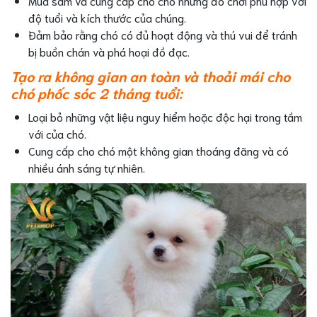
Mua sắm và cung cấp cho chó những đồ chơi phù hợp với
độ tuổi và kích thước của chúng.
Đảm bảo rằng chó có đủ hoạt động và thú vui để tránh
bị buồn chán và phá hoại đồ đạc.
Tạo ra không gian an toàn và thoải mái cho
chó phốc sóc 2 tháng tuổi:
Loại bỏ những vật liệu nguy hiểm hoặc độc hại trong tầm
với của chó.
Cung cấp cho chó một không gian thoáng đãng và có
nhiều ánh sáng tự nhiên.