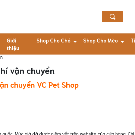
Giới
Shop Cho Chó
Shop Cho Mèo
T
thiệu
ển
phí vận chuyển
vận chuyển VC Pet Shop
n quốc. Mức giá đã được niêm yết trên website của cửa hàng. Chi 