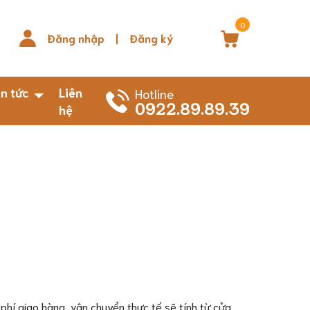
0
Đăng nhập
|
Đăng ký
in tức
Liên
Hotline
0922.89.89.39
hệ
phí giao hàng, vận chuyển thực tế sẽ tính từ cửa