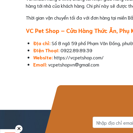
hàng tới nhà của khách hàng. Chi phí này sẽ được th
Thời gian vận chuyển tối đa với đơn hàng tại miền B
VC Pet Shop – Cửa Hàng Thức Ăn, Phụ
Địa chỉ:
Số 8 ngõ 59 phố Phạm Văn Đồng, phường
Điện Thoại:
0922.89.89.39
Website:
https://vcpetshop.com/
Email:
vcpetshopvn@gmail.com