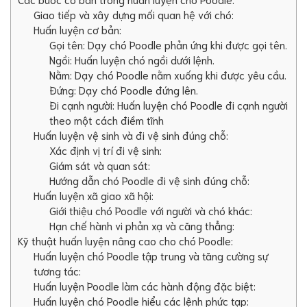
Giao tiếp và xây dựng mối quan hệ với chó:
Huấn luyện cơ bản:
Gọi tên: Dạy chó Poodle phản ứng khi được gọi tên.
Ngồi: Huấn luyện chó ngồi dưới lệnh.
Nằm: Dạy chó Poodle nằm xuống khi được yêu cầu.
Đứng: Dạy chó Poodle đứng lên.
Đi cạnh người: Huấn luyện chó Poodle đi cạnh người
theo một cách điềm tĩnh
Huấn luyện vệ sinh và đi vệ sinh đúng chỗ:
Xác định vị trí đi vệ sinh:
Giám sát và quan sát:
Hướng dẫn chó Poodle đi vệ sinh đúng chỗ:
Huấn luyện xã giao xã hội:
Giới thiệu chó Poodle với người và chó khác:
Hạn chế hành vi phản xạ và căng thẳng:
Kỹ thuật huấn luyện nâng cao cho chó Poodle:
Huấn luyện chó Poodle tập trung và tăng cường sự
tương tác:
Huấn luyện Poodle làm các hành động đặc biệt:
Huấn luyện chó Poodle hiểu các lệnh phức tạp: