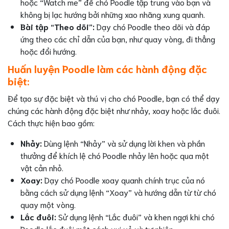
hoặc “Watch me” để chó Poodle tập trung vào bạn và
không bị lạc hướng bởi những xao nhãng xung quanh.
Bài tập “Theo dõi”:
Dạy chó Poodle theo dõi và đáp
ứng theo các chỉ dẫn của bạn, như quay vòng, đi thẳng
hoặc đổi hướng.
Huấn luyện Poodle làm các hành động đặc
biệt:
Để tạo sự đặc biệt và thú vị cho chó Poodle, bạn có thể dạy
chúng các hành động đặc biệt như nhảy, xoay hoặc lắc đuôi.
Cách thực hiện bao gồm:
Nhảy:
Dùng lệnh “Nhảy” và sử dụng lời khen và phần
thưởng để khích lệ chó Poodle nhảy lên hoặc qua một
vật cản nhỏ.
Xoay:
Dạy chó Poodle xoay quanh chính trục của nó
bằng cách sử dụng lệnh “Xoay” và hướng dẫn từ từ chó
quay một vòng.
Lắc đuôi:
Sử dụng lệnh “Lắc đuôi” và khen ngợi khi chó
Poodle lắc đuôi một cách vui vẻ và tự nhiên.