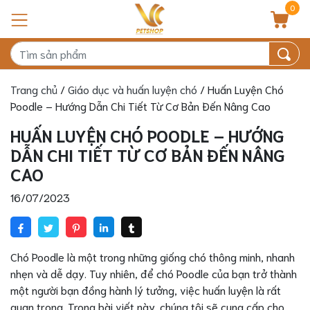
0
Trang chủ
/
Giáo dục và huấn luyện chó
/ Huấn Luyện Chó
Poodle – Hướng Dẫn Chi Tiết Từ Cơ Bản Đến Nâng Cao
HUẤN LUYỆN CHÓ POODLE – HƯỚNG
DẪN CHI TIẾT TỪ CƠ BẢN ĐẾN NÂNG
CAO
16/07/2023
Chó Poodle là một trong những giống chó thông minh, nhanh
nhẹn và dễ dạy. Tuy nhiên, để chó Poodle của bạn trở thành
một người bạn đồng hành lý tưởng, việc huấn luyện là rất
quan trọng. Trong bài viết này, chúng tôi sẽ cung cấp cho