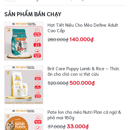
SẢN PHẨM BÁN CHẠY
Hạt Tiết Niệu Cho Mèo Define Adult
Cao Cấp
140.000₫
260.000₫
Brit Care Puppy Lamb & Rice – Thức
ăn cho chó con vị thịt cừu
500.000₫
520.000₫
Pate lon cho mèo Nutri Plan cá ngừ &
phô mai 160g
33.000₫
37.000₫