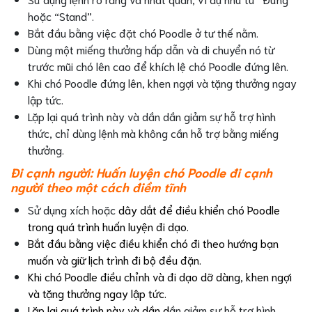
hoặc “Stand”.
Bắt đầu bằng việc đặt chó Poodle ở tư thế nằm.
Dùng một miếng thưởng hấp dẫn và di chuyển nó từ
trước mũi chó lên cao để khích lệ chó Poodle đứng lên.
Khi chó Poodle đứng lên, khen ngợi và tặng thưởng ngay
lập tức.
Lặp lại quá trình này và dần dần giảm sự hỗ trợ hình
thức, chỉ dùng lệnh mà không cần hỗ trợ bằng miếng
thưởng.
Đi cạnh người: Huấn luyện chó Poodle đi cạnh
người theo một cách điềm tĩnh
Sử dụng xích hoặc
dây dắt để điều khiển chó Poodle
trong quá trình huấn luyện đi dạo.
Bắt đầu bằng việc điều khiển chó đi theo hướng bạn
muốn và giữ lịch trình đi bộ đều đặn.
Khi chó Poodle điều chỉnh và đi dạo dỡ dàng, khen ngợi
và tặng thưởng ngay lập tức.
Lặp lại quá trình này và dần d
ần giảm sự hỗ trợ hình