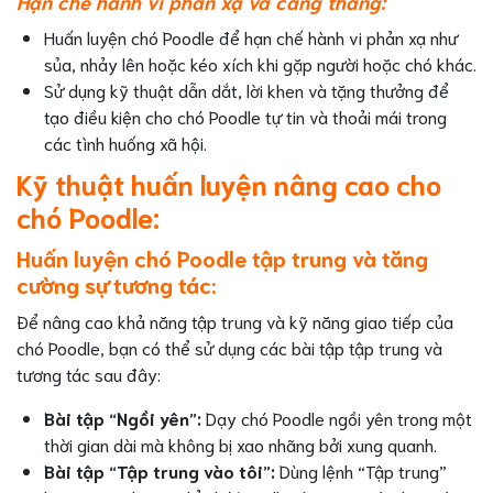
Hạn chế hành vi phản xạ và căng thẳng:
Huấn luyện chó Poodle để hạn chế hành vi phản xạ như
sủa, nhảy lên hoặc kéo xích khi gặp người hoặc chó khác.
Sử dụng kỹ thuật dẫn dắt, lời khen và tặng thưởng để
tạo điều kiện cho chó Poodle tự tin và thoải mái trong
các tình huống xã hội.
Kỹ thuật huấn luyện nâng cao cho
chó Poodle:
Huấn luyện chó Poodle tập trung và tăng
cường sự tương tác:
Để nâng cao khả năng tập trung và kỹ năng giao tiếp của
chó Poodle, bạn có thể sử dụng các bài tập tập trung và
tương tác sau đây:
Bài tập “Ngồi yên”:
Dạy chó Poodle ngồi yên trong một
thời gian dài mà không bị xao nhãng bởi xung quanh.
Bài tập “Tập trung vào tôi”:
Dùng lệnh “Tập trung”