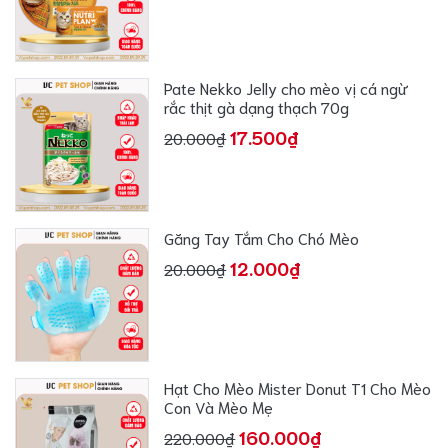
Pate Nekko Jelly cho mèo vị cá ngừ
rắc thịt gà dạng thạch 70g
17.500₫
20.000₫
Găng Tay Tắm Cho Chó Mèo
12.000₫
20.000₫
Hạt Cho Mèo Mister Donut T1 Cho Mèo
Con Và Mèo Mẹ
160.000₫
220.000₫