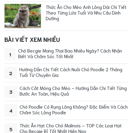
Thức Ăn Cho Mèo Anh Lông Dài Chi Tiết
Theo Từng Lứa Tuổi Và Nhu Cầu Dinh
Dưỡng
BÀI VIẾT XEM NHIỀU
Chó Becgie Mang Thai Bao Nhiêu Ngày? Cách Nhận
1
Biết Và Chăm Sóc Tốt Nhất
Hướng Dẫn Chi Tiết Cách Nuôi Chó Poodle 2 Tháng
2
Tuổi Từ Chuyên Gia
Cách Cắt Móng Cho Mèo – Hướng Dẫn Chi Tiết Từng
3
Bước An Toàn, Hiệu Quả
Chó Poodle Có Rụng Lông Không? Đặc Điểm Và Cách
4
Chăm Sóc Lông Poodle
Thức Ăn Hạt Cho Chó Malinois – TOP Các Loại Hạt
5
Cho Becgie Bỉ Tốt Nhất Hiện Nay