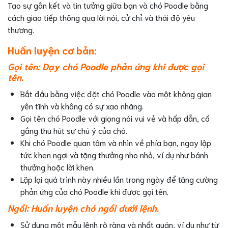
Tạo sự gắn kết và tin tưởng giữa bạn và chó Poodle bằng
cách giao tiếp thông qua lời nói, cử chỉ và thái độ yêu
thương.
Huấn luyện cơ bản:
Gọi tên: Dạy chó Poodle phản ứng khi được gọi
tên.
Bắt đầu bằng việc đặt chó Poodle vào một không gian
yên tĩnh và không có sự xao nhãng.
Gọi tên chó Poodle với giọng nói vui vẻ và hấp dẫn, cố
gắng thu hút sự chú ý của chó.
Khi chó Poodle quan tâm và nhìn về phía bạn, ngay lập
tức khen ngợi và tặng thưởng nho nhỏ, ví dụ như bánh
thưởng hoặc lời khen.
Lặp lại quá trình này nhiều lần trong ngày để tăng cường
phản ứng của chó Poodle khi được gọi tên.
Ngồi: Huấn luyện chó ngồi dưới lệnh.
Sử dụng một mẫu lệnh rõ ràng và nhất quán, ví dụ như từ