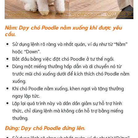
Nằm: Dạy chó Poodle nằm xuống khi được yêu
cầu.
Sử dụng lệnh rõ ràng và nhất quán, ví dụ như từ “Nằm”
hoặc “Down”.
Bắt đầu bằng việc đặt chó Poodle ở tư thế ngồi.
Dùng một miếng thưởng hấp dẫn và di chuyển nó từ
trước mũi chó xuống dưới để kích thích chó Poodle nằm
xuống.
Khi chó Poodle nằm xuống, khen ngợi và tặng thưởng
ngay lập tức.
Lặp lại quá trình này và dần dần giảm sự hỗ trợ hình
thức, chỉ dùng lệnh mà không cần hỗ trợ bằng miếng
thưởng.
Đứng: Dạy chó Poodle đứng lên.
Sử dụng lệnh rõ ràng và nhất quán, ví dụ như từ “Đứng”