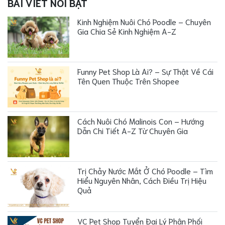
BÀI VIẾT NỔI BẬT
Kinh Nghiệm Nuôi Chó Poodle – Chuyên
Gia Chia Sẻ Kinh Nghiệm A-Z
Funny Pet Shop Là Ai? – Sự Thật Về Cái
Tên Quen Thuộc Trên Shopee
Cách Nuôi Chó Malinois Con – Hướng
Dẫn Chi Tiết A-Z Từ Chuyên Gia
Trị Chảy Nước Mắt Ở Chó Poodle – Tìm
Hiểu Nguyên Nhân, Cách Điều Trị Hiệu
Quả
VC Pet Shop Tuyển Đại Lý Phân Phối