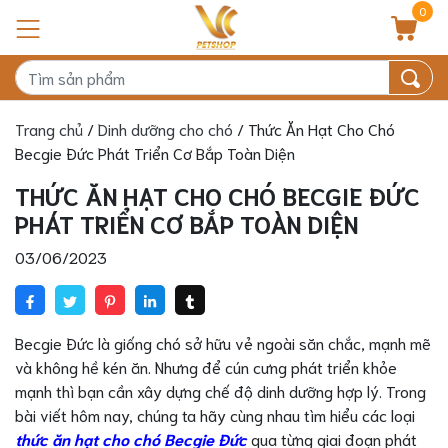
0
Trang chủ
/
Dinh dưỡng cho chó
/ Thức Ăn Hạt Cho Chó
Becgie Đức Phát Triển Cơ Bắp Toàn Diện
THỨC ĂN HẠT CHO CHÓ BECGIE ĐỨC
PHÁT TRIỂN CƠ BẮP TOÀN DIỆN
03/06/2023
Becgie Đức là giống chó sở hữu vẻ ngoài săn chắc, mạnh mẽ
và không hề kén ăn. Nhưng để cún cưng phát triển khỏe
mạnh thì bạn cần xây dựng chế độ dinh dưỡng hợp lý. Trong
bài viết hôm nay, chúng ta hãy cùng nhau tìm hiểu các loại
thức ăn hạt cho chó Becgie Đức
qua từng giai đoạn phát