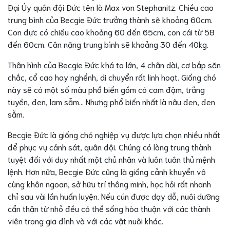
Đại Úy quân đội Đức tên là Max von Stephanitz. Chiều cao
trung bình của Becgie Đức trưởng thành sẽ khoảng 60cm.
Con đực có chiều cao khoảng 60 đến 65cm, con cái từ 58
đến 60cm. Cân nặng trung bình sẽ khoảng 30 đến 40kg.
Thân hình của Becgie Đức khá to lớn, 4 chân dài, cơ bắp săn
chắc, cổ cao hay nghểnh, di chuyển rất linh hoạt. Giống chó
này sẽ có một số màu phổ biến gồm có cam đậm, trắng
tuyền, đen, lam sẫm… Nhưng phổ biến nhất là nâu đen, đen
sẫm.
Becgie Đức là giống chó nghiệp vụ được lựa chọn nhiều nhất
để phục vụ cảnh sát, quân đội. Chúng có lòng trung thành
tuyệt đối với duy nhất một chủ nhân và luôn tuân thủ mệnh
lệnh. Hơn nữa, Becgie Đức cũng là giống cảnh khuyển vô
cùng khôn ngoan, sở hữu trí thông minh, học hỏi rất nhanh
chỉ sau vài lần huấn luyện. Nếu cún được dạy dỗ, nuôi dưỡng
cẩn thận từ nhỏ đều có thể sống hòa thuận với các thành
viên trong gia đình và với các vật nuôi khác.