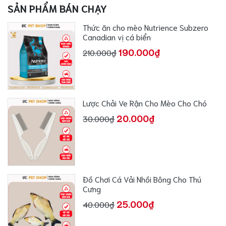
SẢN PHẨM BÁN CHẠY
Thức ăn cho mèo Nutrience Subzero
Canadian vị cá biển
190.000₫
210.000₫
Lược Chải Ve Rận Cho Mèo Cho Chó
20.000₫
30.000₫
Đồ Chơi Cá Vải Nhồi Bông Cho Thú
Cưng
25.000₫
40.000₫