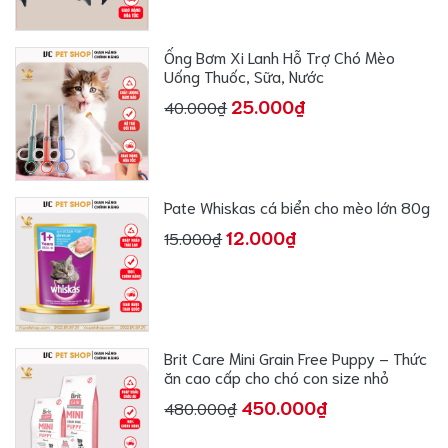
Ống Bơm Xi Lanh Hỗ Trợ Chó Mèo
Uống Thuốc, Sữa, Nước
25.000₫
40.000₫
Pate Whiskas cá biển cho mèo lớn 80g
12.000₫
15.000₫
Brit Care Mini Grain Free Puppy – Thức
ăn cao cấp cho chó con size nhỏ
450.000₫
480.000₫