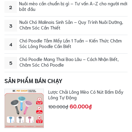
Nuôi mèo cần chuẩn bị gì – Tư vấn A-Z cho người mới
2
bắt đầu
Nuôi Chó Malinois Sinh Sản – Quy Trình Nuôi Dưỡng,
3
Chăm Sóc Cần Thiết
Chó Poodle Tắm Mấy Lần 1 Tuần – Kiến Thức Chăm
4
Sóc Lông Poodle Cần Biết
Chó Poodle Mang Thai Bao Lâu – Cách Nhận Biết,
5
Chăm Sóc Chó Poodle
SẢN PHẨM BÁN CHẠY
Lược Chải Lông Mèo Có Nút Bấm Đẩy
Lông Tự Động
60.000₫
100.000₫