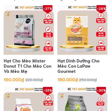
-27%
-28%
Hạt Cho Mèo Mister
Hạt Dinh Dưỡng Cho
Donut T1 Cho Mèo Con
Mèo Con LaPaw
Và Mèo Mẹ
Gourmet
160.000₫
180.000₫
220.000₫
250.000₫
-33%
-30%