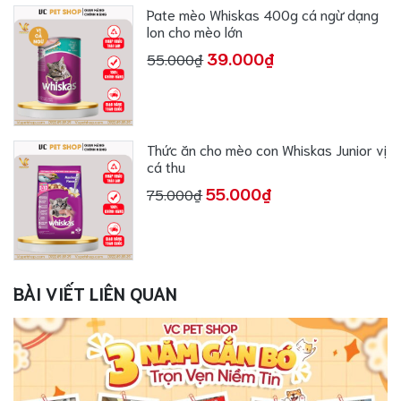
Pate mèo Whiskas 400g cá ngừ dạng
lon cho mèo lớn
39.000₫
55.000₫
Thức ăn cho mèo con Whiskas Junior vị
cá thu
55.000₫
75.000₫
BÀI VIẾT LIÊN QUAN