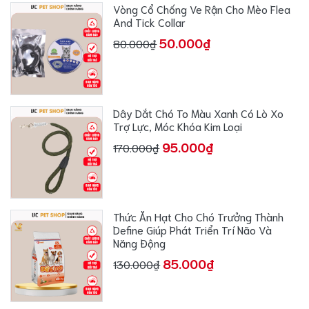
Vòng Cổ Chống Ve Rận Cho Mèo Flea
And Tick Collar
50.000₫
80.000₫
Dây Dắt Chó To Màu Xanh Có Lò Xo
Trợ Lực, Móc Khóa Kim Loại
95.000₫
170.000₫
Thức Ăn Hạt Cho Chó Trưởng Thành
Define Giúp Phát Triển Trí Não Và
Năng Động
85.000₫
130.000₫