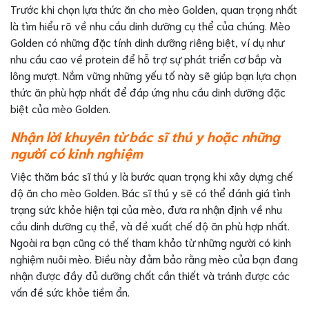
Trước khi chọn lựa thức ăn cho mèo Golden, quan trọng nhất
là tìm hiểu rõ về nhu cầu dinh dưỡng cụ thể của chúng. Mèo
Golden có những đặc tính dinh dưỡng riêng biệt, ví dụ như
nhu cầu cao về protein để hỗ trợ sự phát triển cơ bắp và
lông mượt. Nắm vững những yếu tố này sẽ giúp bạn lựa chọn
thức ăn phù hợp nhất để đáp ứng nhu cầu dinh dưỡng đặc
biệt của mèo Golden.
Nhận lời khuyên từ bác sĩ thú y hoặc những
người có kinh nghiệm
Việc thăm bác sĩ thú y là bước quan trọng khi xây dựng chế
độ ăn cho mèo Golden. Bác sĩ thú y sẽ có thể đánh giá tình
trạng sức khỏe hiện tại của mèo, đưa ra nhận định về nhu
cầu dinh dưỡng cụ thể, và đề xuất chế độ ăn phù hợp nhất.
Ngoài ra bạn cũng có thế tham khảo từ những người có kinh
nghiệm nuôi mèo. Điều này đảm bảo rằng mèo của bạn đang
nhận được đầy đủ dưỡng chất cần thiết và tránh được các
vấn đề sức khỏe tiềm ẩn.