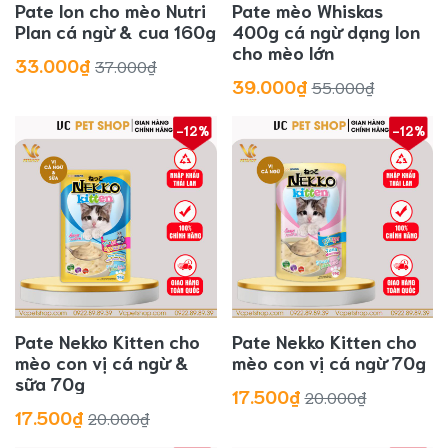
Pate lon cho mèo Nutri
Pate mèo Whiskas
Plan cá ngừ & cua 160g
400g cá ngừ dạng lon
cho mèo lớn
33.000₫
37.000₫
39.000₫
55.000₫
-12%
-12%
Pate Nekko Kitten cho
Pate Nekko Kitten cho
mèo con vị cá ngừ &
mèo con vị cá ngừ 70g
sữa 70g
17.500₫
20.000₫
17.500₫
20.000₫