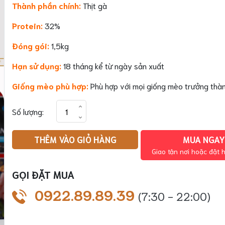
Thành phần chính:
Thịt gà
Protein:
32%
Đóng gói:
1,5kg
Hạn sử dụng:
18 tháng kể từ ngày sản xuất
Giống mèo phù hợp:
Phù hợp với mọi giống mèo trưởng thà
Brit
Số lượng:
Premium
Adult
THÊM VÀO GIỎ HÀNG
MUA NGAY
Chicken
Giao tận nơi hoặc đặt 
-
Thức
GỌI ĐẶT MUA
ăn
cho
0922.89.89.39
(7:30 - 22:00)
mèo
trưởng