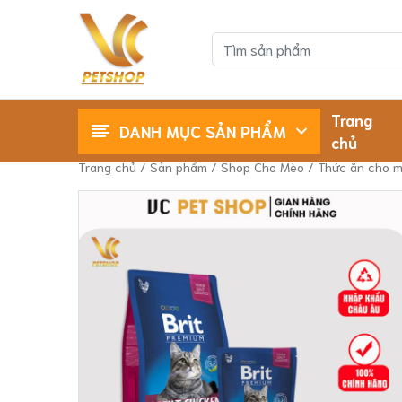
Trang
DANH MỤC SẢN PHẨM
chủ
Shop Cho Mèo
Shop Cho Chó
Trang chủ
/
Sản phẩm
/
Shop Cho Mèo
/
Thức ăn cho 