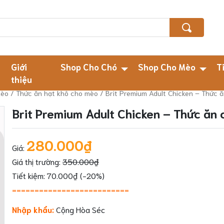
Giới
Shop Cho Chó
Shop Cho Mèo
T
thiệu
mèo
/
Thức ăn hạt khô cho mèo
/ Brit Premium Adult Chicken – Thức ă
Brit Premium Adult Chicken – Thức ăn 
280.000₫
Giá:
Giá thị trường:
350.000₫
Tiết kiệm: 70.000₫ (-20%)
==========================
Nhập khẩu:
Cộng Hòa Séc