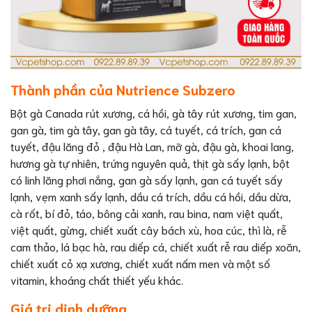
Thành phần của Nutrience Subzero
Bột gà Canada rút xương, cá hồi, gà tây rút xương, tim gan,
gan gà, tim gà tây, gan gà tây, cá tuyết, cá trích, gan cá
tuyết, đậu lăng đỏ , đậu Hà Lan, mỡ gà, đậu gà, khoai lang,
hương gà tự nhiên, trứng nguyên quả, thịt gà sấy lạnh, bột
có linh lăng phơi nắng, gan gà sấy lạnh, gan cá tuyết sấy
lạnh, vẹm xanh sấy lạnh, dầu cá trích, dầu cá hồi, dầu dừa,
cà rốt, bí đỏ, táo, bông cải xanh, rau bina, nam việt quất,
việt quất, gừng, chiết xuất cây bách xù, hoa cúc, thì là, rễ
cam thảo, lá bạc hà, rau diếp cá, chiết xuất rễ rau diếp xoăn,
chiết xuất cỏ xạ xương, chiết xuất nấm men và một số
vitamin, khoáng chất thiết yếu khác.
Giá trị dinh dưỡng