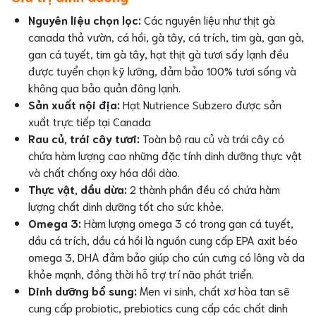
Nguyên liệu chọn lọc:
Các nguyên liệu như thịt gà
canada thả vườn, cá hồi, gà tây, cá trích, tim gà, gan gà,
gan cá tuyết, tim gà tây, hạt thịt gà tươi sấy lạnh đều
được tuyển chọn kỹ lưỡng, đảm bảo 100% tươi sống và
không qua bảo quản đông lạnh.
Sản xuất nội địa:
Hạt Nutrience Subzero được sản
xuất trực tiếp tại Canada
Rau củ, trái cây tươi:
Toàn bộ rau củ và trái cây có
chứa hàm lượng cao những đặc tính dinh dưỡng thực vật
và chất chống oxy hóa dồi dào.
Thực vật, dầu dừa:
2 thành phần đều có chứa hàm
lượng chất dinh dưỡng tốt cho sức khỏe.
Omega 3:
Hàm lượng omega 3 có trong gan cá tuyết,
dầu cá trích, dầu cá hồi là nguồn cung cấp EPA axit béo
omega 3, DHA đảm bảo giúp cho cún cưng có lông và da
khỏe mạnh, đồng thời hỗ trợ trí não phát triển.
Dinh dưỡng bổ sung:
Men vi sinh, chất xơ hòa tan sẽ
cung cấp probiotic, prebiotics cung cấp các chất dinh