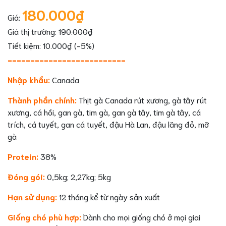
180.000₫
Giá:
Giá thị trường:
190.000₫
Tiết kiệm: 10.000₫ (-5%)
==========================
Nhập khẩu:
Canada
Thành phần chính:
Thịt gà Canada rút xương, gà tây rút
xương, cá hồi, gan gà, tim gà, gan gà tây, tim gà tây, cá
trích, cá tuyết, gan cá tuyết, đậu Hà Lan, đậu lăng đỏ, mỡ
gà
Protein:
38%
Đóng gói:
0,5kg; 2,27kg; 5kg
Hạn sử dụng:
12 tháng kể từ ngày sản xuất
Giống chó phù hợp:
Dành cho mọi giống chó ở mọi giai