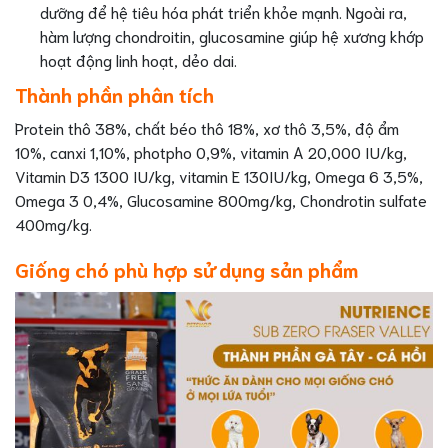
dưỡng để hệ tiêu hóa phát triển khỏe mạnh. Ngoài ra,
hàm lượng chondroitin, glucosamine giúp hệ xương khớp
hoạt động linh hoạt, dẻo dai.
Thành phần phân tích
Protein thô 38%, chất béo thô 18%, xơ thô 3,5%, độ ẩm
10%, canxi 1,10%, photpho 0,9%, vitamin A 20,000 IU/kg,
Vitamin D3 1300 IU/kg, vitamin E 130IU/kg, Omega 6 3,5%,
Omega 3 0,4%, Glucosamine 800mg/kg, Chondrotin sulfate
400mg/kg.
Giống chó phù hợp sử dụng sản phẩm