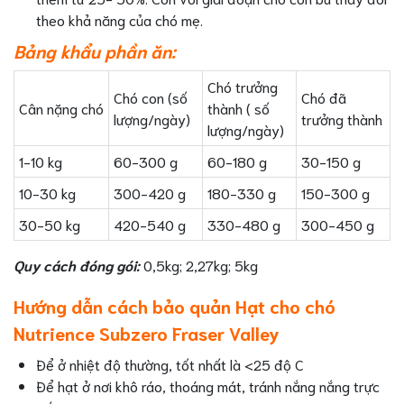
theo khả năng của chó mẹ.
Bảng khẩu phần ăn:
Chó trưởng
Chó con (số
Chó đã
Cân nặng chó
thành ( số
lượng/ngày)
trưởng thành
lượng/ngày)
1-10 kg
60-300 g
60-180 g
30-150 g
10-30 kg
300-420 g
180-330 g
150-300 g
30-50 kg
420-540 g
330-480 g
300-450 g
Quy cách đóng gói:
0,5kg; 2,27kg; 5kg
Hướng dẫn cách bảo quản Hạt cho chó
Nutrience Subzero Fraser Valley
Để ở nhiệt độ thường, tốt nhất là <25 độ C
Để hạt ở nơi khô ráo, thoáng mát, tránh nắng nắng trực