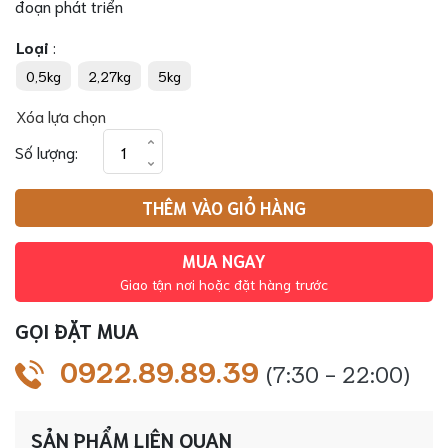
đoạn phát triển
Loại
:
0,5kg
2,27kg
5kg
Xóa lựa chọn
Hạt
Số lượng:
cho
chó
THÊM VÀO GIỎ HÀNG
Nutrience
Subzero
Fraser
MUA NGAY
Valley
Giao tận nơi hoặc đặt hàng trước
số
GỌI ĐẶT MUA
lượng
0922.89.89.39
(7:30 - 22:00)
SẢN PHẨM LIÊN QUAN